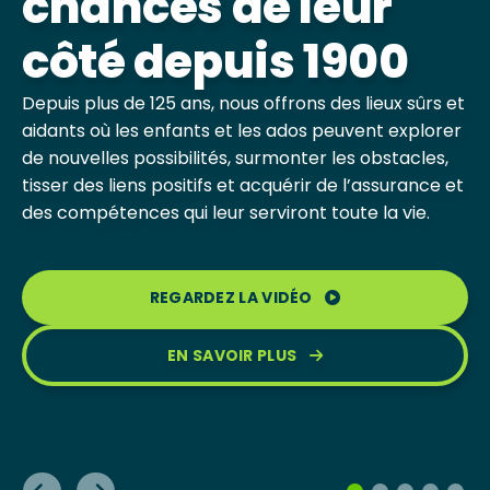
D’IMPACT
chances de leur
jeunes ont répondu à des
côté depuis 1900
sondages et l’ont prouvé.
Les 665 Clubs BGC à travers le pays offrent aux
Les réalités auxquelles les jeunes font face
jeunes l’occasion de grandir et de réaliser
deviennent de plus en plus complexes. Nous
Depuis plus de 125 ans, nous offrons des lieux sûrs et
pleinement leur potentiel.
agissons sur des enjeux essentiels afin que chaque
aidants où les enfants et les ados peuvent explorer
Les Clubs BGC ont contribué à améliorer la vie de
enfant et chaque ado puisse s’épanouir pleinement.
de nouvelles possibilités, surmonter les obstacles,
millions de jeunes. Ensemble, nous pouvons faire
tisser des liens positifs et acquérir de l’assurance et
une différence qui compte.
RENCONTREZ YAËL
des compétences qui leur serviront toute la vie.
L'AIDE QUE NOUS APPORTONS
EN SAVOIR PLUS
EN SAVOIR PLUS
JOIGNEZ-VOUS À NOUS
REGARDEZ LA VIDÉO
EN SAVOIR PLUS