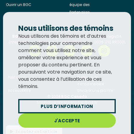
Ouvrir un BGC
équipe des
Partenaires
Nous utilisons des témoins
Nous utilisons des témoins et d’autres
BGC Canada
est un organisme de bienfaisance enregistré.
Enregistrement d’organisme de bienfaisance: 13036 1710 RR0001
technologies pour comprendre
comment vous utilisez notre site,
améliorer votre expérience et vous
proposer du contenu pertinent. En
poursuivant votre navigation sur ce site,
Politiques
Politique de
vous consentez à l’utilisation de ces
confidentialité
témoins.
Accessibilité
Envoyer une plainte
© 2026
BGC Canada
Site réalisé par
Innermost Digital
PLUS D’INFORMATION
J'ACCEPTE
Écoutez cet article