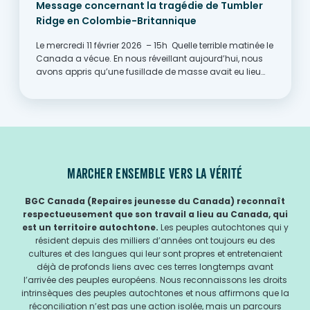
Message concernant la tragédie de Tumbler
Ridge en Colombie-Britannique
Le mercredi 11 février 2026 – 15h Quelle terrible matinée le
Canada a vécue. En nous réveillant aujourd’hui, nous
avons appris qu’une fusillade de masse avait eu lieu
hier dans une école secondaire à Tumbler Ridge, en
Colombie-Britannique. De nouveaux détails
continuent...
MARCHER ENSEMBLE VERS LA VÉRITÉ
BGC Canada (Repaires jeunesse du Canada) reconnaît
respectueusement que son travail a lieu au Canada, qui
est un territoire autochtone.
Les peuples autochtones qui y
résident depuis des milliers d’années ont toujours eu des
cultures et des langues qui leur sont propres et entretenaient
déjà de profonds liens avec ces terres longtemps avant
l’arrivée des peuples européens. Nous reconnaissons les droits
intrinsèques des peuples autochtones et nous affirmons que la
réconciliation n’est pas une action isolée, mais un parcours