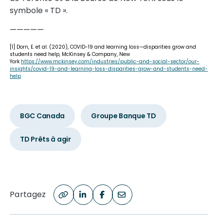
symbole « TD ».
—————
[1] Dorn, E. et al. (2020), COVID-19 and learning loss—disparities grow and
students need help, McKinsey & Company, New
York
https://www.mckinsey.com/industries/public-and-social-sector/our-
insights/covid-19-and-learning-loss-disparities-grow-and-students-need-
help
BGC Canada
Groupe Banque TD
TD Prêts à agir
Partagez