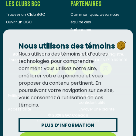
LES CLUBS BGC
PARTENAIRES
Trouvez un Club BGC
Communiquez avec notre
Ouvrir un BGC
équipe des
Partenaires
Nous utilisons des témoins
Nous utilisons des témoins et d’autres
BGC Canada
est un organisme de bienfaisance enregistré.
Enregistrement d’organisme de bienfaisance: 13036 1710 RR0001
technologies pour comprendre
comment vous utilisez notre site,
améliorer votre expérience et vous
proposer du contenu pertinent. En
poursuivant votre navigation sur ce site,
Politiques
Politique de
vous consentez à l’utilisation de ces
confidentialité
témoins.
Accessibilité
Envoyer une plainte
© 2026
BGC Canada
Site réalisé par
Innermost Digital
PLUS D’INFORMATION