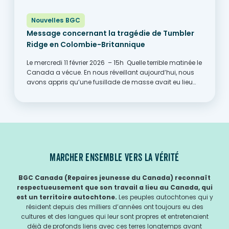
Nouvelles BGC
Message concernant la tragédie de Tumbler
Ridge en Colombie-Britannique
Le mercredi 11 février 2026 – 15h Quelle terrible matinée le
Canada a vécue. En nous réveillant aujourd’hui, nous
avons appris qu’une fusillade de masse avait eu lieu
hier dans une école secondaire à Tumbler Ridge, en
Colombie-Britannique. De nouveaux détails
continuent...
MARCHER ENSEMBLE VERS LA VÉRITÉ
BGC Canada (Repaires jeunesse du Canada) reconnaît
respectueusement que son travail a lieu au Canada, qui
est un territoire autochtone.
Les peuples autochtones qui y
résident depuis des milliers d’années ont toujours eu des
cultures et des langues qui leur sont propres et entretenaient
déjà de profonds liens avec ces terres longtemps avant