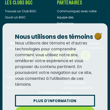
LES CLUBS BGC
PARTENAIRES
Trouvez un Club BGC
Communiquez avec notre
Ouvrir un BGC
équipe des
Partenaires
Nous utilisons des témoins
Nous utilisons des témoins et d’autres
BGC Canada
est un organisme de bienfaisance enregistré.
Enregistrement d’organisme de bienfaisance: 13036 1710 RR0001
technologies pour comprendre
comment vous utilisez notre site,
améliorer votre expérience et vous
proposer du contenu pertinent. En
poursuivant votre navigation sur ce site,
Politiques
Politique de
vous consentez à l’utilisation de ces
confidentialité
témoins.
Accessibilité
Envoyer une plainte
© 2026
BGC Canada
Site réalisé par
Innermost Digital
PLUS D’INFORMATION