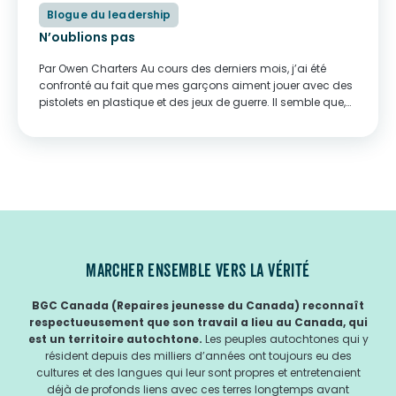
Blogue du leadership
N’oublions pas
Par Owen Charters Au cours des derniers mois, j’ai été
confronté au fait que mes garçons aiment jouer avec des
pistolets en plastique et des jeux de guerre. Il semble que,
peu importe ce qu’un parent pacifiste fasse pour tenter...
MARCHER ENSEMBLE VERS LA VÉRITÉ
BGC Canada (Repaires jeunesse du Canada) reconnaît
respectueusement que son travail a lieu au Canada, qui
est un territoire autochtone.
Les peuples autochtones qui y
résident depuis des milliers d’années ont toujours eu des
cultures et des langues qui leur sont propres et entretenaient
déjà de profonds liens avec ces terres longtemps avant