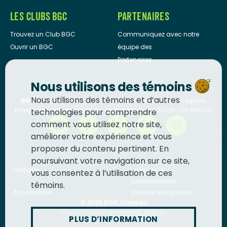
LES CLUBS BGC
PARTENAIRES
Trouvez un Club BGC
Communiquez avec notre
Ouvrir un BGC
équipe des
Partenaires
Nous utilisons des témoins
Nous utilisons des témoins et d’autres
BGC Canada
est un organisme de bienfaisance enregistré.
Enregistrement d’organisme de bienfaisance: 13036 1710 RR0001
technologies pour comprendre
comment vous utilisez notre site,
améliorer votre expérience et vous
proposer du contenu pertinent. En
poursuivant votre navigation sur ce site,
Politiques
Politique de
vous consentez à l’utilisation de ces
confidentialité
témoins.
Accessibilité
Envoyer une plainte
© 2026
BGC Canada
Site réalisé par
Innermost Digital
PLUS D’INFORMATION