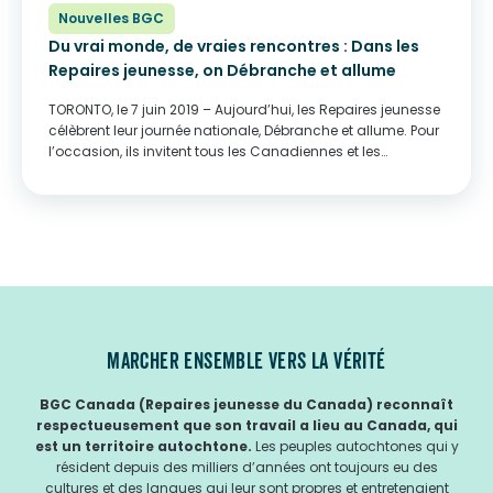
Nouvelles BGC
Du vrai monde, de vraies rencontres : Dans les
Repaires jeunesse, on Débranche et allume
TORONTO, le 7 juin 2019 – Aujourd’hui, les Repaires jeunesse
célèbrent leur journée nationale, Débranche et allume. Pour
l’occasion, ils invitent tous les Canadiennes et les
Canadiens à mettre de côté leurs appareils électroniques
pendant au moins une heure pour...
MARCHER ENSEMBLE VERS LA VÉRITÉ
BGC Canada (Repaires jeunesse du Canada) reconnaît
respectueusement que son travail a lieu au Canada, qui
est un territoire autochtone.
Les peuples autochtones qui y
résident depuis des milliers d’années ont toujours eu des
cultures et des langues qui leur sont propres et entretenaient