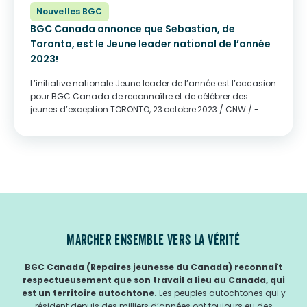
Nouvelles BGC
BGC Canada annonce que Sebastian, de
Toronto, est le Jeune leader national de l’année
2023!
L’initiative nationale Jeune leader de l’année est l’occasion
pour BGC Canada de reconnaître et de célébrer des
jeunes d’exception TORONTO, 23 octobre 2023 / CNW / -
BGC Canada, en partenariat avec Hyundai Canada, a le
plaisir d’annoncer le nom de son Jeune...
MARCHER ENSEMBLE VERS LA VÉRITÉ
BGC Canada (Repaires jeunesse du Canada) reconnaît
respectueusement que son travail a lieu au Canada, qui
est un territoire autochtone.
Les peuples autochtones qui y
résident depuis des milliers d’années ont toujours eu des