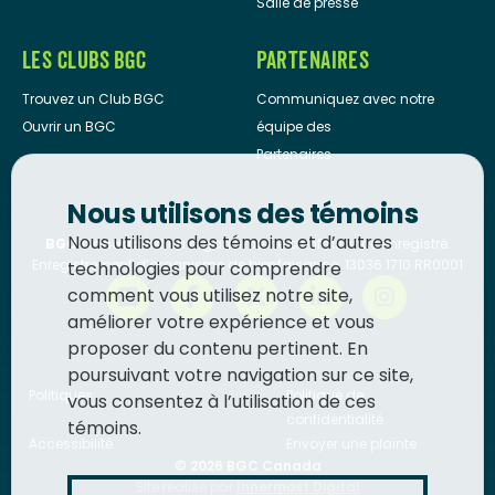
Salle de presse
LES CLUBS BGC
PARTENAIRES
Trouvez un Club BGC
Communiquez avec notre
Ouvrir un BGC
équipe des
Partenaires
Nous utilisons des témoins
Nous utilisons des témoins et d’autres
BGC Canada
est un organisme de bienfaisance enregistré.
Enregistrement d’organisme de bienfaisance: 13036 1710 RR0001
technologies pour comprendre
comment vous utilisez notre site,
améliorer votre expérience et vous
proposer du contenu pertinent. En
poursuivant votre navigation sur ce site,
Politiques
Politique de
vous consentez à l’utilisation de ces
confidentialité
témoins.
Accessibilité
Envoyer une plainte
© 2026
BGC Canada
Site réalisé par
Innermost Digital