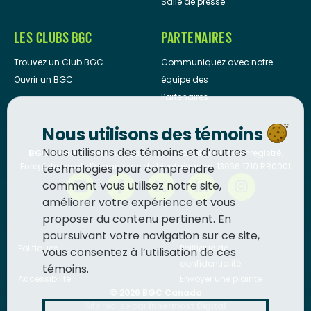
Salle de presse
LES CLUBS BGC
PARTENAIRES
Trouvez un Club BGC
Communiquez avec notre
Ouvrir un BGC
équipe des
Partenaires
Nous utilisons des témoins
Nous utilisons des témoins et d’autres
BGC Canada
est un organisme de bienfaisance enregistré.
Enregistrement d’organisme de bienfaisance: 13036 1710 RR0001
technologies pour comprendre
comment vous utilisez notre site,
améliorer votre expérience et vous
proposer du contenu pertinent. En
poursuivant votre navigation sur ce site,
Politiques
Politique de
vous consentez à l’utilisation de ces
confidentialité
témoins.
Accessibilité
Envoyer une plainte
© 2026
BGC Canada
Site réalisé par
Innermost Digital