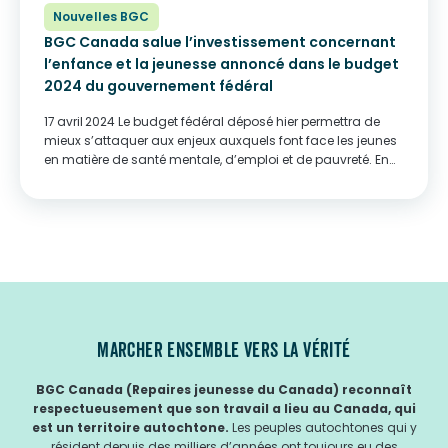
Nouvelles BGC
BGC Canada salue l’investissement concernant
l’enfance et la jeunesse annoncé dans le budget
2024 du gouvernement fédéral
17 avril 2024 Le budget fédéral déposé hier permettra de
mieux s’attaquer aux enjeux auxquels font face les jeunes
en matière de santé mentale, d’emploi et de pauvreté. En
tant que plus grand organisme de bienfaisance de
services à l’enfance et à...
MARCHER ENSEMBLE VERS LA VÉRITÉ
BGC Canada (Repaires jeunesse du Canada) reconnaît
respectueusement que son travail a lieu au Canada, qui
est un territoire autochtone.
Les peuples autochtones qui y
résident depuis des milliers d’années ont toujours eu des