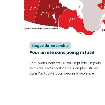
Blogue du leadership
Pour un été sans poing ni fusil
Par Owen Charters Brutal. En public. En plein
jour. Ces mots sont de plus en plus utilisés
dans l’actualité pour décrire la violence
armée qui fait rage ces jours-ci. Des
fusillades ont lieu au beau milieu de terrains
de jeu,...