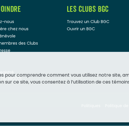
JOINDRE
LES CLUBS BGC
z-nous
Trouvez un Club BGC
rière chez nous
Ouvrir un BGC
bénévole
membres des Clubs
presse
gistré.
ies pour comprendre comment vous utilisez notre site, a
1710 RR0001
 sur ce site, vous consentez à l’utilisation de ces témoins
Politiques
Politique de