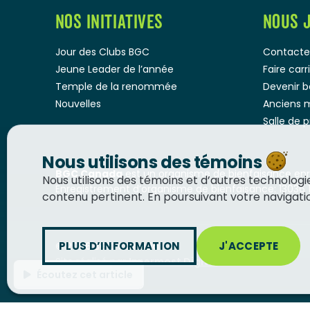
NOS INITIATIVES
NOUS 
Jour des Clubs BGC
Contacte
Jeune Leader de l’année
Faire car
Temple de la renommée
Devenir 
Nouvelles
Anciens 
Salle de 
Nous utilisons des témoins
BGC Canada
est un organisme de bienfaisance enre
Nous utilisons des témoins et d’autres technolog
Enregistrement d’organisme de bienfaisance: 13036 
contenu pertinent. En poursuivant votre navigation
PLUS D’INFORMATION
J'ACCEPTE
© 2026
BGC Canada
Site réalisé par
Innermost Digital
Écoutez cet article