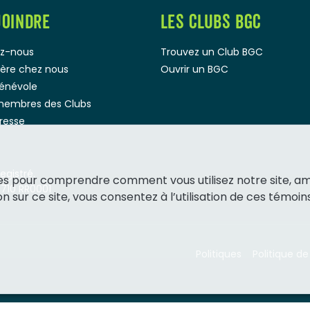
JOINDRE
LES CLUBS BGC
z-nous
Trouvez un Club BGC
rière chez nous
Ouvrir un BGC
bénévole
membres des Clubs
presse
gistré.
ies pour comprendre comment vous utilisez notre site, a
1710 RR0001
 sur ce site, vous consentez à l’utilisation de ces témoins
Politiques
Politique de