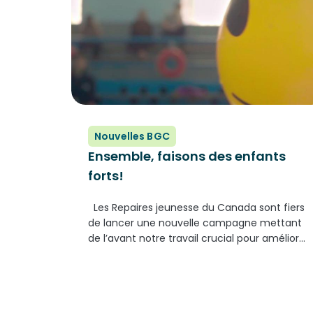
Nouvelles BGC
Ensemble, faisons des enfants
forts!
Les Repaires jeunesse du Canada sont fiers
de lancer une nouvelle campagne mettant
de l’avant notre travail crucial pour améliorer
la vie des enfants et des adolescents d’un
bout à l’autre du pays. Conçue pour le web,
la télévision,...