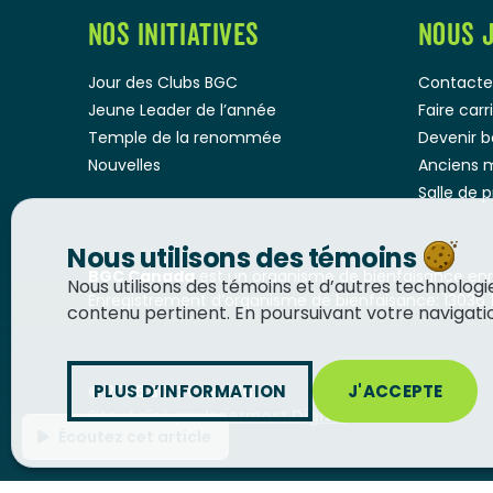
NOS INITIATIVES
NOUS 
Jour des Clubs BGC
Contacte
Jeune Leader de l’année
Faire car
Temple de la renommée
Devenir 
Nouvelles
Anciens 
Salle de 
Nous utilisons des témoins
BGC Canada
est un organisme de bienfaisance enre
Nous utilisons des témoins et d’autres technolog
Enregistrement d’organisme de bienfaisance: 13036 
contenu pertinent. En poursuivant votre navigation
PLUS D’INFORMATION
J'ACCEPTE
© 2026
BGC Canada
Site réalisé par
Innermost Digital
Écoutez cet article