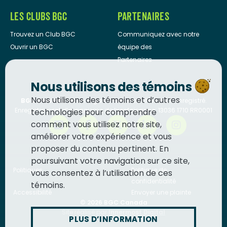
LES CLUBS BGC
PARTENAIRES
Trouvez un Club BGC
Communiquez avec notre
Ouvrir un BGC
équipe des
Partenaires
Nous utilisons des témoins
Nous utilisons des témoins et d’autres
BGC Canada
est un organisme de bienfaisance enregistré.
Enregistrement d’organisme de bienfaisance: 13036 1710 RR0001
technologies pour comprendre
comment vous utilisez notre site,
améliorer votre expérience et vous
proposer du contenu pertinent. En
poursuivant votre navigation sur ce site,
Politiques
Politique de
vous consentez à l’utilisation de ces
confidentialité
témoins.
Accessibilité
Envoyer une plainte
© 2026
BGC Canada
Site réalisé par
Innermost Digital
PLUS D’INFORMATION