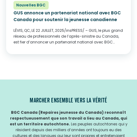
Nouvelles BGC
GUS annonce un partenariat national avec BGC
Canada pour soutenir la jeunesse canadienne
LÉVIS, QC, LE 22 JUILLET, 2025/insPRESS/ – GUS, le plus grand
réseau de professionnels de l’après-sinistre au Canada,
est fier d’annoncer un partenariat national avec BGC
Canada, anciennement connu sous le nom de Repaires
jeunesse du Canada. Dévouée à l’épanouissement des...
MARCHER ENSEMBLE VERS LA VÉRITÉ
BGC Canada (Repaires jeunesse du Canada) reconnaît
respectueusement que son travail a lieu au Canada, qui
est un territoire autochtone.
Les peuples autochtones qui y
résident depuis des milliers d’années ont toujours eu des
cultures et des langues qui leur sont propres et entretenaient