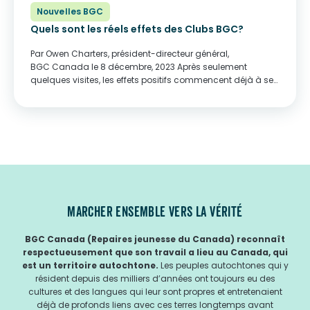
Nouvelles BGC
Quels sont les réels effets des Clubs BGC?
Par Owen Charters, président-directeur général,
BGC Canada le 8 décembre, 2023 Après seulement
quelques visites, les effets positifs commencent déjà à se
faire sentir sur la vie des jeunes… mais après 150 visites, ces
effets sont innombrables. En janvier 2020, je me suis...
MARCHER ENSEMBLE VERS LA VÉRITÉ
BGC Canada (Repaires jeunesse du Canada) reconnaît
respectueusement que son travail a lieu au Canada, qui
est un territoire autochtone.
Les peuples autochtones qui y
résident depuis des milliers d’années ont toujours eu des
cultures et des langues qui leur sont propres et entretenaient
déjà de profonds liens avec ces terres longtemps avant