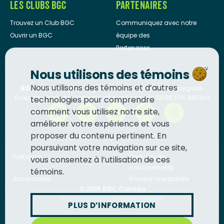
LES CLUBS BGC
PARTENAIRES
Trouvez un Club BGC
Communiquez avec notre
Ouvrir un BGC
équipe des
Partenaires
Nous utilisons des témoins
Nous utilisons des témoins et d’autres
BGC Canada
est un organisme de bienfaisance enregistré.
Enregistrement d’organisme de bienfaisance: 13036 1710 RR0001
technologies pour comprendre
comment vous utilisez notre site,
améliorer votre expérience et vous
proposer du contenu pertinent. En
poursuivant votre navigation sur ce site,
Politiques
Politique de
vous consentez à l’utilisation de ces
confidentialité
témoins.
Accessibilité
Envoyer une plainte
© 2026
BGC Canada
Site réalisé par
Innermost Digital
PLUS D’INFORMATION