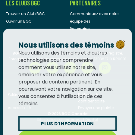
LES CLUBS BGC
PARTENAIRES
Trouvez un Club BGC
Communiquez avec notre
Ouvrir un BGC
équipe des
Partenaires
Nous utilisons des témoins
Nous utilisons des témoins et d’autres
BGC Canada
est un organisme de bienfaisance enregistré.
Enregistrement d’organisme de bienfaisance: 13036 1710 RR0001
technologies pour comprendre
comment vous utilisez notre site,
améliorer votre expérience et vous
proposer du contenu pertinent. En
poursuivant votre navigation sur ce site,
Politiques
Politique de
vous consentez à l’utilisation de ces
confidentialité
témoins.
Accessibilité
Envoyer une plainte
© 2026
BGC Canada
Site réalisé par
Innermost Digital
PLUS D’INFORMATION