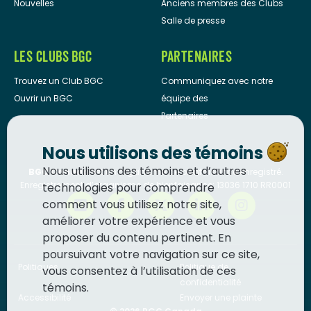
Nouvelles
Anciens membres des Clubs
Salle de presse
LES CLUBS BGC
PARTENAIRES
Trouvez un Club BGC
Communiquez avec notre
Ouvrir un BGC
équipe des
Partenaires
Nous utilisons des témoins
Nous utilisons des témoins et d’autres
BGC Canada
est un organisme de bienfaisance enregistré.
Enregistrement d’organisme de bienfaisance: 13036 1710 RR0001
technologies pour comprendre
comment vous utilisez notre site,
améliorer votre expérience et vous
proposer du contenu pertinent. En
poursuivant votre navigation sur ce site,
Politiques
Politique de
vous consentez à l’utilisation de ces
confidentialité
témoins.
Accessibilité
Envoyer une plainte