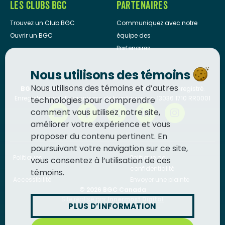
LES CLUBS BGC
PARTENAIRES
Trouvez un Club BGC
Communiquez avec notre
Ouvrir un BGC
équipe des
Partenaires
Nous utilisons des témoins
Nous utilisons des témoins et d’autres
BGC Canada
est un organisme de bienfaisance enregistré.
Enregistrement d’organisme de bienfaisance: 13036 1710 RR0001
technologies pour comprendre
comment vous utilisez notre site,
améliorer votre expérience et vous
proposer du contenu pertinent. En
poursuivant votre navigation sur ce site,
Politiques
Politique de
vous consentez à l’utilisation de ces
confidentialité
témoins.
Accessibilité
Envoyer une plainte
© 2026
BGC Canada
Site réalisé par
Innermost Digital
PLUS D’INFORMATION