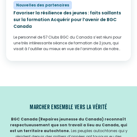
Nouvelles des partenaires
Favoriser la résilience des jeunes : faits saillants
sur la formation Acquérir pour l’avenir de BGC
Canada
Le personnel de 57 Clubs BGC du Canada s’est réuni pour
une très intéressante séance de formation de 2 jours, qui
visait à l’outiller au mieux en vue de l’animation de notre
programme Acquérir pour l’avenir. Financé par le
gouvernement du Canada,...
MARCHER ENSEMBLE VERS LA VÉRITÉ
BGC Canada (Repaires jeunesse du Canada) reconnaît
respectueusement que son travail a lieu au Canada, qui
est un territoire autochtone.
Les peuples autochtones qui y
résident depuis des milliers d’années ont toujours eu des