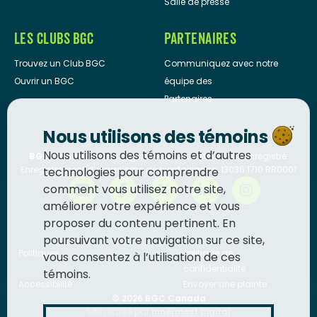
Salle de presse
LES CLUBS BGC
PARTENAIRES
Trouvez un Club BGC
Communiquez avec notre
Ouvrir un BGC
équipe des
Partenaires
Nous utilisons des témoins
Nous utilisons des témoins et d’autres
BGC Canada
est un organisme de bienfaisance enregistré.
Enregistrement d’organisme de bienfaisance: 13036 1710 RR0001
technologies pour comprendre
comment vous utilisez notre site,
améliorer votre expérience et vous
proposer du contenu pertinent. En
poursuivant votre navigation sur ce site,
Politiques
Politique de
vous consentez à l’utilisation de ces
confidentialité
témoins.
Accessibilité
Envoyer une plainte
© 2026
BGC Canada
Site réalisé par
Innermost Digital