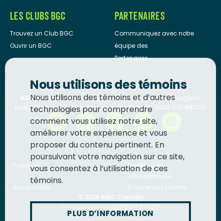
LES CLUBS BGC
PARTENAIRES
Trouvez un Club BGC
Communiquez avec notre
Ouvrir un BGC
équipe des
Partenaires
Nous utilisons des témoins
Nous utilisons des témoins et d’autres
BGC Canada
est un organisme de bienfaisance enregistré.
Enregistrement d’organisme de bienfaisance: 13036 1710 RR0001
technologies pour comprendre
comment vous utilisez notre site,
améliorer votre expérience et vous
proposer du contenu pertinent. En
poursuivant votre navigation sur ce site,
Politiques
Politique de
vous consentez à l’utilisation de ces
confidentialité
témoins.
Accessibilité
Envoyer une plainte
© 2026
BGC Canada
Site réalisé par
Innermost Digital
PLUS D’INFORMATION