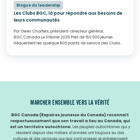
Blogue du leadership
Les Clubs BGC, là pour répondre aux besoins de
leurs communautés
Par Owen Charters, président-directeur général,
BGC Canada Le 3 février 2025 Près de 150 000 jeunes
fréquentent les quelque 600 points de service des Clubs
BGC au Canada. Et on demande continuellement aux
Clubs d’en faire plus pour les soutenir, mais ils n’ont pas
toujours les...
MARCHER ENSEMBLE VERS LA VÉRITÉ
BGC Canada (Repaires jeunesse du Canada) reconnaît
respectueusement que son travail a lieu au Canada, qui
est un territoire autochtone.
Les peuples autochtones qui y
résident depuis des milliers d’années ont toujours eu des
cultures et des langues qui leur sont propres et entretenaient