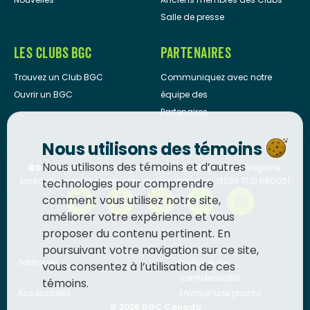
Salle de presse
LES CLUBS BGC
PARTENAIRES
Trouvez un Club BGC
Communiquez avec notre
Ouvrir un BGC
équipe des
Partenaires
Nous utilisons des témoins
Nous utilisons des témoins et d’autres
BGC Canada
est un organisme de bienfaisance enregistré.
Enregistrement d’organisme de bienfaisance: 13036 1710 RR0001
technologies pour comprendre
comment vous utilisez notre site,
améliorer votre expérience et vous
proposer du contenu pertinent. En
poursuivant votre navigation sur ce site,
Politiques
Politique de
vous consentez à l’utilisation de ces
confidentialité
témoins.
Accessibilité
Envoyer une plainte
© 2026
BGC Canada