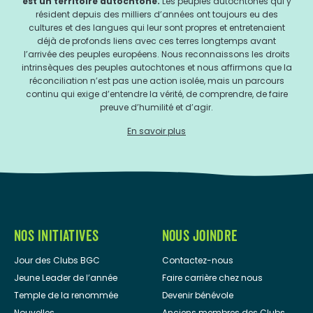
est un territoire autochtone.
Les peuples autochtones qui y
résident depuis des milliers d’années ont toujours eu des
cultures et des langues qui leur sont propres et entretenaient
déjà de profonds liens avec ces terres longtemps avant
l’arrivée des peuples européens. Nous reconnaissons les droits
intrinsèques des peuples autochtones et nous affirmons que la
réconciliation n’est pas une action isolée, mais un parcours
continu qui exige d’entendre la vérité, de comprendre, de faire
preuve d’humilité et d’agir.
En savoir plus
NOS INITIATIVES
NOUS JOINDRE
Jour des Clubs BGC
Contactez-nous
Jeune Leader de l’année
Faire carrière chez nous
Temple de la renommée
Devenir bénévole
Nouvelles
Anciens membres des Clubs