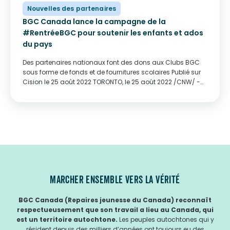
Nouvelles des partenaires
BGC Canada lance la campagne de la
#RentréeBGC pour soutenir les enfants et ados
du pays
Des partenaires nationaux font des dons aux Clubs BGC
sous forme de fonds et de fournitures scolaires Publié sur
Cision le 25 août 2022 TORONTO, le 25 août 2022 /CNW/ -
En septembre, lorsque les jeunes recommenceront l'école
virtuellement ou en personne,...
MARCHER ENSEMBLE VERS LA VÉRITÉ
BGC Canada (Repaires jeunesse du Canada) reconnaît
respectueusement que son travail a lieu au Canada, qui
est un territoire autochtone.
Les peuples autochtones qui y
résident depuis des milliers d’années ont toujours eu des