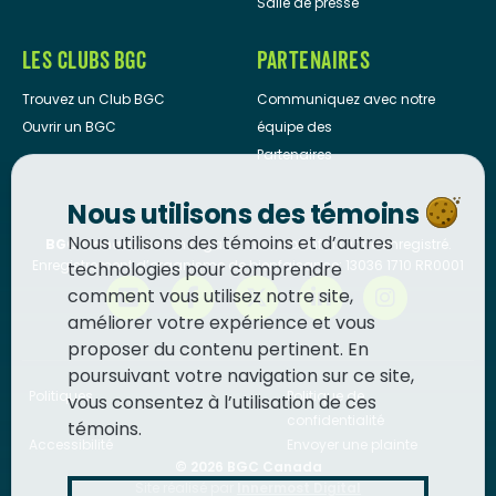
Salle de presse
LES CLUBS BGC
PARTENAIRES
Trouvez un Club BGC
Communiquez avec notre
Ouvrir un BGC
équipe des
Partenaires
Nous utilisons des témoins
Nous utilisons des témoins et d’autres
BGC Canada
est un organisme de bienfaisance enregistré.
Enregistrement d’organisme de bienfaisance: 13036 1710 RR0001
technologies pour comprendre
comment vous utilisez notre site,
améliorer votre expérience et vous
proposer du contenu pertinent. En
poursuivant votre navigation sur ce site,
Politiques
Politique de
vous consentez à l’utilisation de ces
confidentialité
témoins.
Accessibilité
Envoyer une plainte
© 2026
BGC Canada
Site réalisé par
Innermost Digital