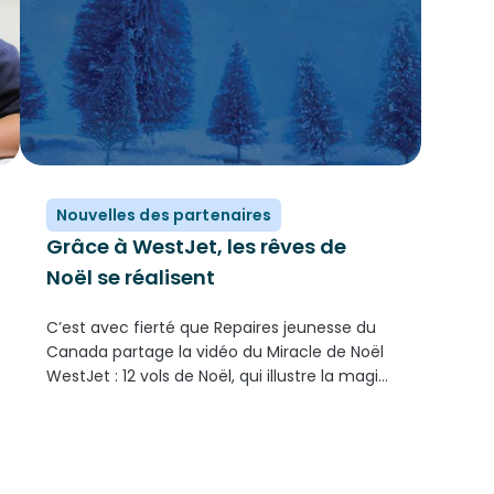
Nouvelles des partenaires
Grâce à WestJet, les rêves de
Noël se réalisent
C’est avec fierté que Repaires jeunesse du
Canada partage la vidéo du Miracle de Noël
WestJet : 12 vols de Noël, qui illustre la magie
des Fêtes vue à travers les yeux des enfants
des Repaires jeunesse du Canada. Partagez
nos...