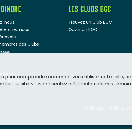
JOINDRE
LES CLUBS BGC
z-nous
Trouvez un Club BGC
rière chez nous
Ouvrir un BGC
bénévole
membres des Clubs
presse
gistré.
ies pour comprendre comment vous utilisez notre site, a
1710 RR0001
 sur ce site, vous consentez à l’utilisation de ces témoins
Politiques
Politique de