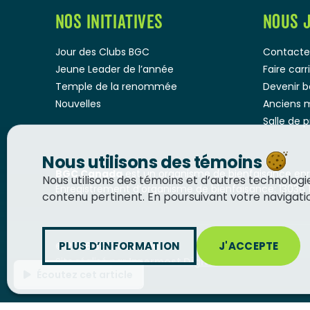
NOS INITIATIVES
NOUS 
Jour des Clubs BGC
Contacte
Jeune Leader de l’année
Faire car
Temple de la renommée
Devenir 
Nouvelles
Anciens 
Salle de 
Nous utilisons des témoins
BGC Canada
est un organisme de bienfaisance enre
Nous utilisons des témoins et d’autres technolog
Enregistrement d’organisme de bienfaisance: 13036 
contenu pertinent. En poursuivant votre navigation
PLUS D’INFORMATION
J'ACCEPTE
© 2026
BGC Canada
Site réalisé par
Innermost Digital
Écoutez cet article