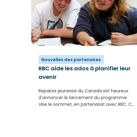
Nouvelles des partenaires
RBC aide les ados à planifier leur
avenir
Repaires jeunesse du Canada est heureux
d'annoncer le lancement du programme
Vise le sommet, en partenariat avec RBC. Ce
programme, qui vise à augmenter le taux de
diplomation au secondaire et améliorer
l'accès aux études post-secondaires,
permet aux jeunes de...