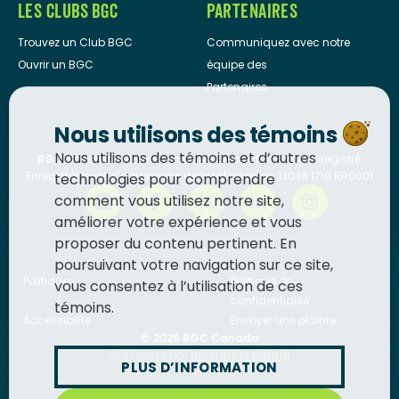
LES CLUBS BGC
PARTENAIRES
Trouvez un Club BGC
Communiquez avec notre
Ouvrir un BGC
équipe des
Partenaires
Nous utilisons des témoins
Nous utilisons des témoins et d’autres
BGC Canada
est un organisme de bienfaisance enregistré.
Enregistrement d’organisme de bienfaisance: 13036 1710 RR0001
technologies pour comprendre
comment vous utilisez notre site,
améliorer votre expérience et vous
proposer du contenu pertinent. En
poursuivant votre navigation sur ce site,
Politiques
Politique de
vous consentez à l’utilisation de ces
confidentialité
témoins.
Accessibilité
Envoyer une plainte
© 2026
BGC Canada
Site réalisé par
Innermost Digital
PLUS D’INFORMATION