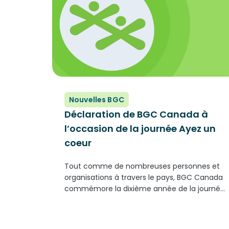
Nouvelles BGC
Déclaration de BGC Canada à
l’occasion de la journée Ayez un
coeur
Tout comme de nombreuses personnes et
organisations à travers le pays, BGC Canada
commémore la dixième année de la journée
Ayez un coeur. Créée par nos amis de la
Société de soutien à l'enfance et à la famille
des Premières...