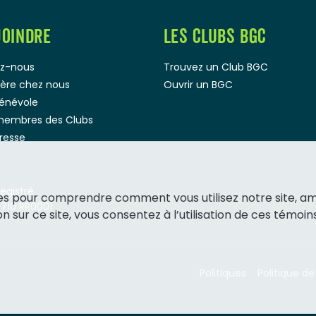
JOINDRE
LES CLUBS BGC
z-nous
Trouvez un Club BGC
rière chez nous
Ouvrir un BGC
bénévole
membres des Clubs
presse
gistré.
ies pour comprendre comment vous utilisez notre site, a
1710 RR0001
 sur ce site, vous consentez à l’utilisation de ces témoins
Politiques
Politique de