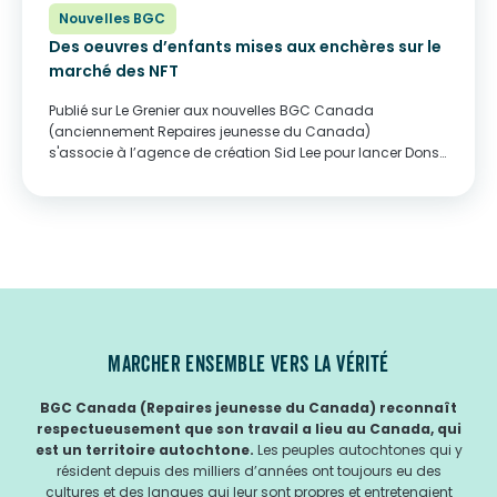
Nouvelles BGC
Des oeuvres d’enfants mises aux enchères sur le
marché des NFT
Publié sur Le Grenier aux nouvelles BGC Canada
(anciennement Repaires jeunesse du Canada)
s'associe à l’agence de création Sid Lee pour lancer Dons
non fongibles, une vente aux enchères proposant des
oeuvres d’art réalisées par des enfants en échange de
jetons non...
MARCHER ENSEMBLE VERS LA VÉRITÉ
BGC Canada (Repaires jeunesse du Canada) reconnaît
respectueusement que son travail a lieu au Canada, qui
est un territoire autochtone.
Les peuples autochtones qui y
résident depuis des milliers d’années ont toujours eu des
cultures et des langues qui leur sont propres et entretenaient