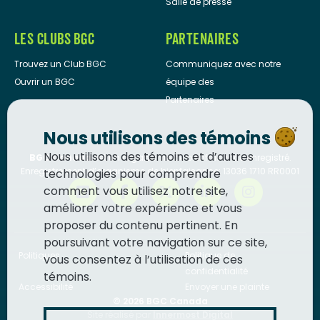
Salle de presse
LES CLUBS BGC
PARTENAIRES
Trouvez un Club BGC
Communiquez avec notre
Ouvrir un BGC
équipe des
Partenaires
Nous utilisons des témoins
Nous utilisons des témoins et d’autres
BGC Canada
est un organisme de bienfaisance enregistré.
Enregistrement d’organisme de bienfaisance: 13036 1710 RR0001
technologies pour comprendre
comment vous utilisez notre site,
améliorer votre expérience et vous
proposer du contenu pertinent. En
poursuivant votre navigation sur ce site,
Politiques
Politique de
vous consentez à l’utilisation de ces
confidentialité
témoins.
Accessibilité
Envoyer une plainte
© 2026
BGC Canada
Site réalisé par
Innermost Digital