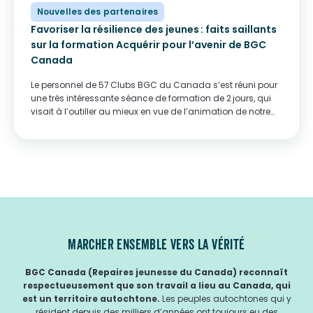
Nouvelles des partenaires
Favoriser la résilience des jeunes : faits saillants
sur la formation Acquérir pour l’avenir de BGC
Canada
Le personnel de 57 Clubs BGC du Canada s’est réuni pour
une très intéressante séance de formation de 2 jours, qui
visait à l’outiller au mieux en vue de l’animation de notre
programme Acquérir pour l’avenir. Financé par le
gouvernement du Canada,...
MARCHER ENSEMBLE VERS LA VÉRITÉ
BGC Canada (Repaires jeunesse du Canada) reconnaît
respectueusement que son travail a lieu au Canada, qui
est un territoire autochtone.
Les peuples autochtones qui y
résident depuis des milliers d’années ont toujours eu des