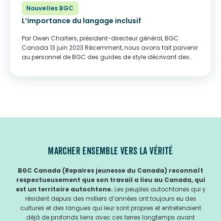
Nouvelles BGC
L’importance du langage inclusif
Par Owen Charters, président-directeur général, BGC
Canada 13 juin 2023 Récemment, nous avons fait parvenir
au personnel de BGC des guides de style décrivant des
manières d’employer un vocabulaire plus inclusif et
approprié pour parler de différents groupes de personnes,...
MARCHER ENSEMBLE VERS LA VÉRITÉ
BGC Canada (Repaires jeunesse du Canada) reconnaît
respectueusement que son travail a lieu au Canada, qui
est un territoire autochtone.
Les peuples autochtones qui y
résident depuis des milliers d’années ont toujours eu des
cultures et des langues qui leur sont propres et entretenaient
déjà de profonds liens avec ces terres longtemps avant