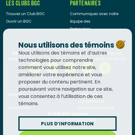
LES CLUBS BGC
PARTENAIRES
Trouvez un Club BGC
Communiquez avec notre
Ouvrir un BGC
équipe des
Partenaires
Nous utilisons des témoins
Nous utilisons des témoins et d’autres
BGC Canada
est un organisme de bienfaisance enregistré.
Enregistrement d’organisme de bienfaisance: 13036 1710 RR0001
technologies pour comprendre
comment vous utilisez notre site,
améliorer votre expérience et vous
proposer du contenu pertinent. En
poursuivant votre navigation sur ce site,
Politiques
Politique de
vous consentez à l’utilisation de ces
confidentialité
témoins.
Accessibilité
Envoyer une plainte
© 2026
BGC Canada
Site réalisé par
Innermost Digital
PLUS D’INFORMATION