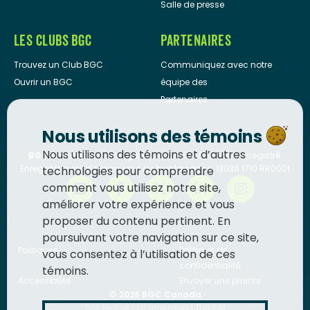
Salle de presse
LES CLUBS BGC
PARTENAIRES
Trouvez un Club BGC
Communiquez avec notre
Ouvrir un BGC
équipe des
Partenaires
Nous utilisons des témoins
Nous utilisons des témoins et d’autres
BGC Canada
est un organisme de bienfaisance enregistré.
Enregistrement d’organisme de bienfaisance: 13036 1710 RR0001
technologies pour comprendre
comment vous utilisez notre site,
améliorer votre expérience et vous
proposer du contenu pertinent. En
poursuivant votre navigation sur ce site,
Politiques
Politique de
vous consentez à l’utilisation de ces
confidentialité
témoins.
Accessibilité
Envoyer une plainte
© 2026
BGC Canada
Site réalisé par
Innermost Digital