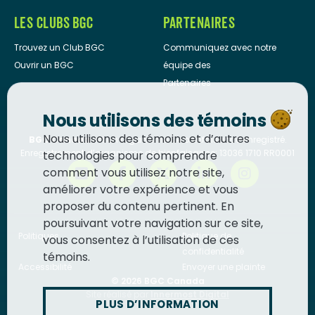
LES CLUBS BGC
PARTENAIRES
Trouvez un Club BGC
Communiquez avec notre
Ouvrir un BGC
équipe des
Partenaires
Nous utilisons des témoins
Nous utilisons des témoins et d’autres
BGC Canada
est un organisme de bienfaisance enregistré.
Enregistrement d’organisme de bienfaisance: 13036 1710 RR0001
technologies pour comprendre
comment vous utilisez notre site,
améliorer votre expérience et vous
proposer du contenu pertinent. En
poursuivant votre navigation sur ce site,
Politiques
Politique de
vous consentez à l’utilisation de ces
confidentialité
témoins.
Accessibilité
Envoyer une plainte
© 2026
BGC Canada
Site réalisé par
Innermost Digital
PLUS D’INFORMATION