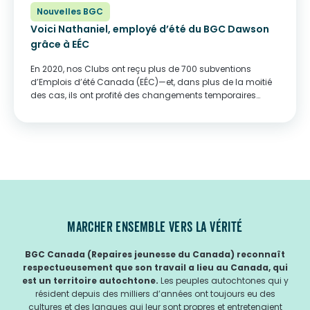
Nouvelles BGC
Voici Nathaniel, employé d’été du BGC Dawson
grâce à EÉC
En 2020, nos Clubs ont reçu plus de 700 subventions
d’Emplois d’été Canada (EÉC)—et, dans plus de la moitié
des cas, ils ont profité des changements temporaires
apportés au programme en raison de la pandémie
(prolongation de la période d’emploi...
MARCHER ENSEMBLE VERS LA VÉRITÉ
BGC Canada (Repaires jeunesse du Canada) reconnaît
respectueusement que son travail a lieu au Canada, qui
est un territoire autochtone.
Les peuples autochtones qui y
résident depuis des milliers d’années ont toujours eu des
cultures et des langues qui leur sont propres et entretenaient