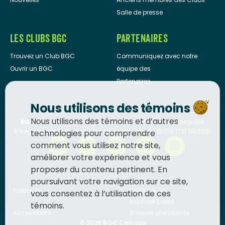
Salle de presse
LES CLUBS BGC
PARTENAIRES
Trouvez un Club BGC
Communiquez avec notre
Ouvrir un BGC
équipe des
Partenaires
Nous utilisons des témoins
Nous utilisons des témoins et d’autres
BGC Canada
est un organisme de bienfaisance enregistré.
Enregistrement d’organisme de bienfaisance: 13036 1710 RR0001
technologies pour comprendre
comment vous utilisez notre site,
améliorer votre expérience et vous
proposer du contenu pertinent. En
poursuivant votre navigation sur ce site,
Politiques
Politique de
vous consentez à l’utilisation de ces
confidentialité
témoins.
Accessibilité
Envoyer une plainte
© 2026
BGC Canada