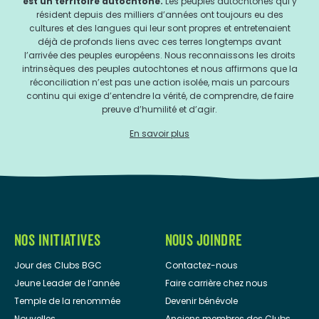
est un territoire autochtone.
Les peuples autochtones qui y
résident depuis des milliers d’années ont toujours eu des
cultures et des langues qui leur sont propres et entretenaient
déjà de profonds liens avec ces terres longtemps avant
l’arrivée des peuples européens. Nous reconnaissons les droits
intrinsèques des peuples autochtones et nous affirmons que la
réconciliation n’est pas une action isolée, mais un parcours
continu qui exige d’entendre la vérité, de comprendre, de faire
preuve d’humilité et d’agir.
En savoir plus
NOS INITIATIVES
NOUS JOINDRE
Jour des Clubs BGC
Contactez-nous
Jeune Leader de l’année
Faire carrière chez nous
Temple de la renommée
Devenir bénévole
Nouvelles
Anciens membres des Clubs