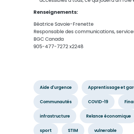
accessibles à tous, ce qui jouera un rôle
Renseignements:
Béatrice Savoie-Frenette
Responsable des communications, servic
BGC Canada
905-477-7272 x2248
Aide d'urgence
Apprentissage et gar
Communautés
COVID-19
Fin
infrastructure
Relance économique
sport
STIM
vulnerable