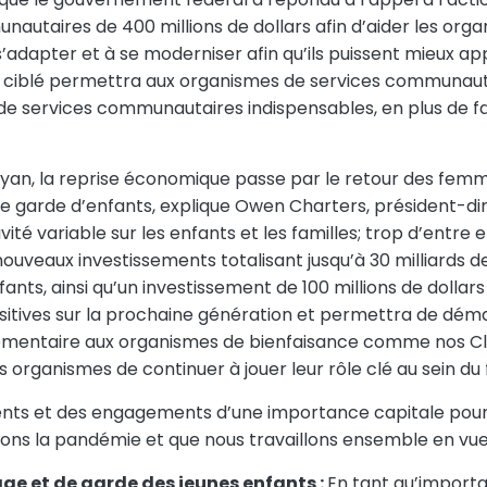
autaires de 400 millions de dollars afin d’aider les org
 s’adapter et à se moderniser afin qu’ils puissent mieux 
iblé permettra aux organismes de services communautaire
 de services communautaires indispensables, en plus de fac
yan, la reprise économique passe par le retour des femmes
 de garde d’enfants, explique Owen Charters, président-d
té variable sur les enfants et les familles; trop d’entre 
ouveaux investissements totalisant jusqu’à 30 milliards d
ants, ainsi qu’un investissement de 100 millions de doll
ositives sur la prochaine génération et permettra de d
lémentaire aux organismes de bienfaisance comme nos Club
rganismes de continuer à jouer leur rôle clé au sein du fi
ents et des engagements d’une importance capitale pour
rsons la pandémie et que nous travaillons ensemble en vue
e et de garde des jeunes enfants :
En tant qu’importa