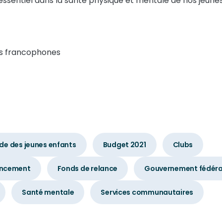
 essentiel dans la santé physique et mentale de nos jeunes
es francophones
de des jeunes enfants
Budget 2021
Clubs
ancement
Fonds de relance
Gouvernement fédéra
Santé mentale
Services communautaires