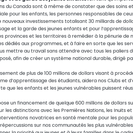
coins du Canada sont à même de constater que des soins 
iale pour les enfants, les personnes responsables de ceu
nouveaux investissements totalisant 30 milliards de dolla
issage et la garde des jeunes enfants et pour l’apprentiss
 provinces et les territoires à remédier à la pénurie de
es dédiés aux programmes, et à faire en sorte que les ser
us mettre au travail sans attendre avec tous les palier
osé, afin de créer un système national durable, dirigé par
ssement de plus de 100 millions de dollars visant à pro
me d’apprentissage des étudiants, aidera nos Clubs et 
e que les enfants et les jeunes vulnérables puissent réuss
ose un financement de quelque 600 millions de dollars sur
les distinctions avec les Premières Nations, les Inuits et l
es interventions novatrices en santé mentale pour les popu
s répercussions sur nos communautés les plus vulnérables.
er la priorité aux jeunes et à leurs familles dans le cadre