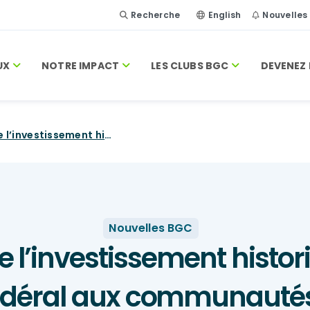
Recherche
English
Nouvelles
UX
NOTRE IMPACT
LES CLUBS BGC
DEVENEZ 
BGC Canada salue l’investissement historique qu’accorde le gouvernement fédéral aux communautés vulnérables, à la jeunesse et au soutien dans un contexte de pandémie
Nouvelles BGC
l’investissement histor
déral aux communautés v