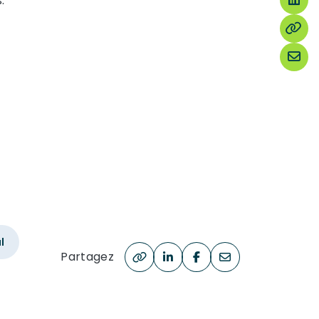
.
l
Partagez