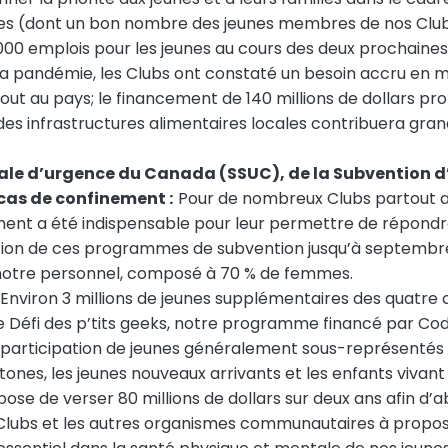
les (dont un bon nombre des jeunes membres de nos Club
000 emplois pour les jeunes au cours des deux prochaines 
 la pandémie, les Clubs ont constaté un besoin accru en
t au pays; le financement de 140 millions de dollars pro
 des infrastructures alimentaires locales contribuera gra
iale d’urgence du Canada (SSUC), de la Subvention d
 cas de confinement :
Pour de nombreux Clubs partout au 
ement a été indispensable pour leur permettre de répon
gation de ces programmes de subvention jusqu’à septembr
 notre personnel, composé à 70 % de femmes.
Environ 3 millions de jeunes supplémentaires des quatre 
e Défi des p’tits geeks, notre programme financé par Cod
la participation de jeunes généralement sous-représentés 
ones, les jeunes nouveaux arrivants et les enfants vivant 
ose de verser 80 millions de dollars sur deux ans afin d’a
Clubs et les autres organismes communautaires à propose