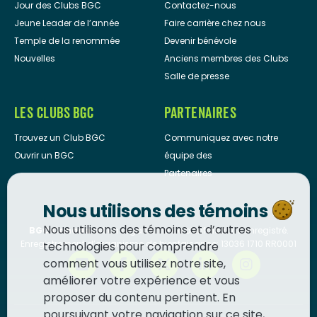
Jour des Clubs BGC
Contactez-nous
Jeune Leader de l’année
Faire carrière chez nous
Temple de la renommée
Devenir bénévole
Nouvelles
Anciens membres des Clubs
Salle de presse
LES CLUBS BGC
PARTENAIRES
Trouvez un Club BGC
Communiquez avec notre
Ouvrir un BGC
équipe des
Partenaires
Nous utilisons des témoins
Nous utilisons des témoins et d’autres
BGC Canada
est un organisme de bienfaisance enregistré.
Enregistrement d’organisme de bienfaisance: 13036 1710 RR0001
technologies pour comprendre
comment vous utilisez notre site,
améliorer votre expérience et vous
proposer du contenu pertinent. En
poursuivant votre navigation sur ce site,