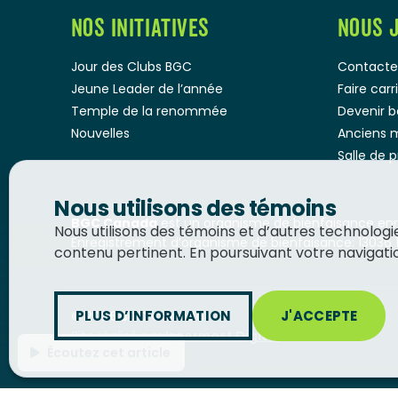
NOS INITIATIVES
NOUS 
Jour des Clubs BGC
Contacte
Jeune Leader de l’année
Faire car
Temple de la renommée
Devenir 
Nouvelles
Anciens 
Salle de 
Nous utilisons des témoins
BGC Canada
est un organisme de bienfaisance enre
Nous utilisons des témoins et d’autres technolog
Enregistrement d’organisme de bienfaisance: 13036 
contenu pertinent. En poursuivant votre navigation
PLUS D’INFORMATION
J'ACCEPTE
© 2026
BGC Canada
Site réalisé par
Innermost Digital
Écoutez cet article