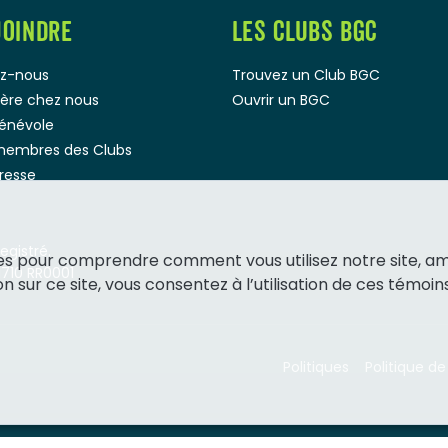
JOINDRE
LES CLUBS BGC
z-nous
Trouvez un Club BGC
rière chez nous
Ouvrir un BGC
bénévole
membres des Clubs
presse
gistré.
ies pour comprendre comment vous utilisez notre site, a
1710 RR0001
 sur ce site, vous consentez à l’utilisation de ces témoins
Politiques
Politique de