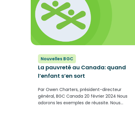
Nouvelles BGC
La pauvreté au Canada: quand
l’enfant s’en sort
Par Owen Charters, président-directeur
général, BGC Canada 20 février 2024 Nous
adorons les exemples de réussite. Nous
aimons voir et entendre l’histoire de l’enfant
qui, contre toute attente, a réussi à s’en
sortir. Malheureusement, les statistiques
sont là pour nous montrer que bien...