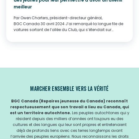
des jeunes pour leur permettre d’avoir un avenir
meilleur
Par Owen Charters, président-directeur général,
BGC Canada 30 avril 2024 J’ai remarqué la longue file de
voitures sortant de l’allée du Club, qui s’étendait sur
plusieurs intersections : c’était les nombreuses familles qui
dépendent du Club pour pouvoir se nourrir. Depuis près
de...
MARCHER ENSEMBLE VERS LA VÉRITÉ
BGC Canada (Repaires jeunesse du Canada) reconnaît
respectueusement que son travail a lieu au Canada, qui
est un territoire autochtone.
Les peuples autochtones qui y
résident depuis des milliers d’années ont toujours eu des
cultures et des langues qui leur sont propres et entretenaient
déjà de profonds liens avec ces terres longtemps avant
l’arrivée des peuples européens. Nous reconnaissons les droits