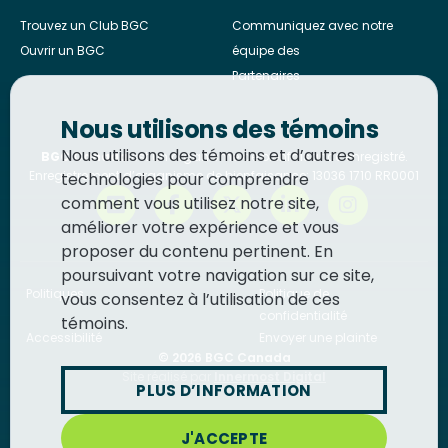
Trouvez un Club BGC
Communiquez avec notre
Ouvrir un BGC
équipe des
Partenaires
Nous utilisons des témoins
Nous utilisons des témoins et d’autres
BGC Canada
est un organisme de bienfaisance enregistré.
Enregistrement d’organisme de bienfaisance: 13036 1710 RR0001
technologies pour comprendre
comment vous utilisez notre site,
améliorer votre expérience et vous
proposer du contenu pertinent. En
poursuivant votre navigation sur ce site,
Politiques
Politique de
vous consentez à l’utilisation de ces
confidentialité
témoins.
Accessibilité
Envoyer une plainte
© 2026
BGC Canada
Site réalisé par
Innermost Digital
PLUS D’INFORMATION
J'ACCEPTE