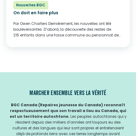
Nouvelles BGC
On doit en faire plus
Par Owen Charters Dernièrement, les nouvelles ont été
bouleversantes. D’abord, la découverte des restes de
215 enfants dans une fosse commune au pensionnat de
Kamloops, sur le territoire de la Première Nation de
Tk’emlúps te Secwépemc, a été un rappel dur...
MARCHER ENSEMBLE VERS LA VÉRITÉ
BGC Canada (Repaires jeunesse du Canada) reconnaît
respectueusement que son travail a lieu au Canada, qui
est un territoire autochtone.
Les peuples autochtones qui y
résident depuis des milliers d’années ont toujours eu des
cultures et des langues qui leur sont propres et entretenaient
déjà de profonds liens avec ces terres longtemps avant