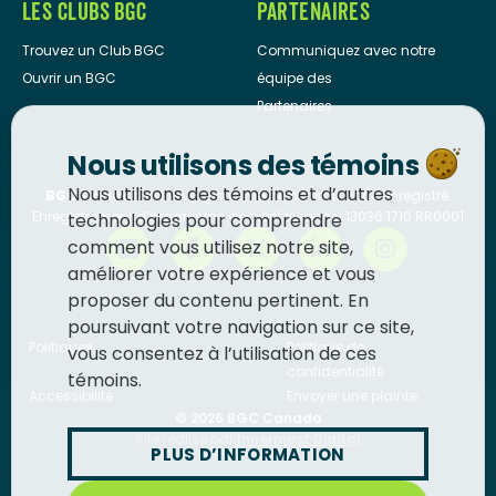
LES CLUBS BGC
PARTENAIRES
Trouvez un Club BGC
Communiquez avec notre
Ouvrir un BGC
équipe des
Partenaires
Nous utilisons des témoins
Nous utilisons des témoins et d’autres
BGC Canada
est un organisme de bienfaisance enregistré.
Enregistrement d’organisme de bienfaisance: 13036 1710 RR0001
technologies pour comprendre
comment vous utilisez notre site,
améliorer votre expérience et vous
proposer du contenu pertinent. En
poursuivant votre navigation sur ce site,
Politiques
Politique de
vous consentez à l’utilisation de ces
confidentialité
témoins.
Accessibilité
Envoyer une plainte
© 2026
BGC Canada
Site réalisé par
Innermost Digital
PLUS D’INFORMATION