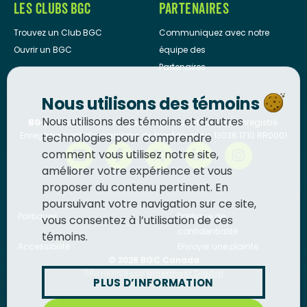
LES CLUBS BGC
PARTENAIRES
Trouvez un Club BGC
Communiquez avec notre
Ouvrir un BGC
équipe des
Partenaires
Nous utilisons des témoins
Nous utilisons des témoins et d’autres
BGC Canada
est un organisme de bienfaisance enregistré.
Enregistrement d’organisme de bienfaisance: 13036 1710 RR0001
technologies pour comprendre
comment vous utilisez notre site,
améliorer votre expérience et vous
proposer du contenu pertinent. En
poursuivant votre navigation sur ce site,
Politiques
Politique de
vous consentez à l’utilisation de ces
confidentialité
témoins.
Accessibilité
Envoyer une plainte
© 2026
BGC Canada
Site réalisé par
Innermost Digital
PLUS D’INFORMATION