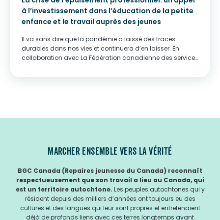
La crise de l’épuisement professionnel: un appel
à l’investissement dans l’éducation de la petite
enfance et le travail auprès des jeunes
Il va sans dire que la pandémie a laissé des traces
durables dans nos vies et continuera d’en laisser. En
collaboration avec La Fédération canadienne des services
de garde à l’enfance, l’Association canadienne pour la
santé mentale, et YWCA Canada,...
MARCHER ENSEMBLE VERS LA VÉRITÉ
BGC Canada (Repaires jeunesse du Canada) reconnaît
respectueusement que son travail a lieu au Canada, qui
est un territoire autochtone.
Les peuples autochtones qui y
résident depuis des milliers d’années ont toujours eu des
cultures et des langues qui leur sont propres et entretenaient
déjà de profonds liens avec ces terres longtemps avant