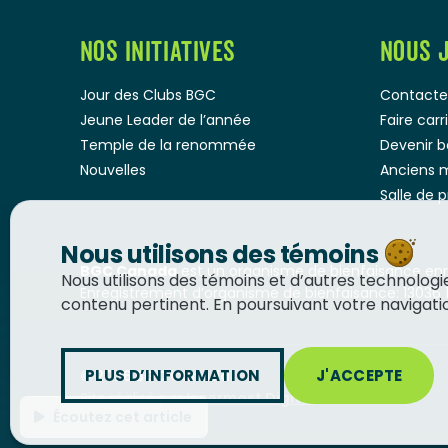
NOS INITIATIVES
NOUS 
Jour des Clubs BGC
Contacte
Jeune Leader de l’année
Faire car
Temple de la renommée
Devenir 
Nouvelles
Anciens 
Salle de 
Nous utilisons des témoins
BGC Canada
est un organisme de bienfaisance enre
Nous utilisons des témoins et d’autres technolog
Enregistrement d’organisme de bienfaisance: 13036 
contenu pertinent. En poursuivant votre navigation
PLUS D’INFORMATION
J'ACCEPTE
© 2026
BGC Canada
Site réalisé par
Innermost Digital
Écoutez cet article