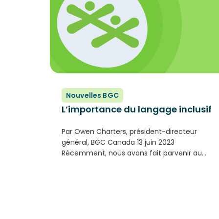
Nouvelles BGC
L’importance du langage inclusif
Par Owen Charters, président-directeur
général, BGC Canada 13 juin 2023
Récemment, nous avons fait parvenir au
personnel de BGC des guides de style
décrivant des manières d’employer un
vocabulaire plus inclusif et approprié pour
parler de différents groupes de personnes,...