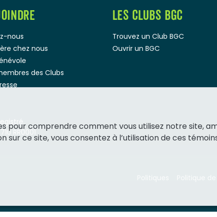
JOINDRE
LES CLUBS BGC
z-nous
Trouvez un Club BGC
rière chez nous
Ouvrir un BGC
bénévole
membres des Clubs
presse
gistré.
ies pour comprendre comment vous utilisez notre site, a
1710 RR0001
 sur ce site, vous consentez à l’utilisation de ces témoins
Politiques
Politique de