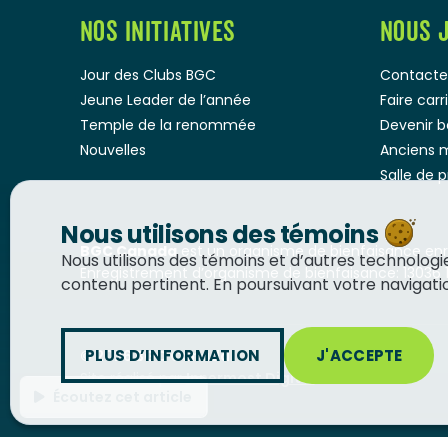
NOS INITIATIVES
NOUS 
Jour des Clubs BGC
Contacte
Jeune Leader de l’année
Faire car
Temple de la renommée
Devenir 
Nouvelles
Anciens 
Salle de 
Nous utilisons des témoins
BGC Canada
est un organisme de bienfaisance enre
Nous utilisons des témoins et d’autres technolog
Enregistrement d’organisme de bienfaisance: 13036 
contenu pertinent. En poursuivant votre navigation
PLUS D’INFORMATION
J'ACCEPTE
© 2026
BGC Canada
Site réalisé par
Innermost Digital
Écoutez cet article