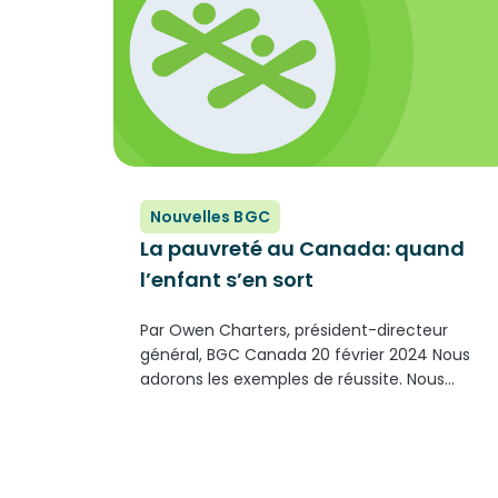
Nouvelles BGC
La pauvreté au Canada: quand
l’enfant s’en sort
Par Owen Charters, président-directeur
général, BGC Canada 20 février 2024 Nous
adorons les exemples de réussite. Nous
aimons voir et entendre l’histoire de l’enfant
qui, contre toute attente, a réussi à s’en
sortir. Malheureusement, les statistiques
sont là pour nous montrer que bien...