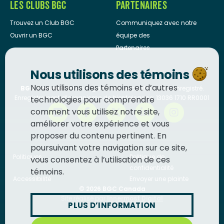
LES CLUBS BGC
PARTENAIRES
Trouvez un Club BGC
Communiquez avec notre
Ouvrir un BGC
équipe des
Partenaires
Nous utilisons des témoins
Nous utilisons des témoins et d’autres
BGC Canada
est un organisme de bienfaisance enregistré.
Enregistrement d’organisme de bienfaisance: 13036 1710 RR0001
technologies pour comprendre
comment vous utilisez notre site,
améliorer votre expérience et vous
proposer du contenu pertinent. En
poursuivant votre navigation sur ce site,
Politiques
Politique de
vous consentez à l’utilisation de ces
confidentialité
témoins.
Accessibilité
Envoyer une plainte
© 2026
BGC Canada
Site réalisé par
Innermost Digital
PLUS D’INFORMATION