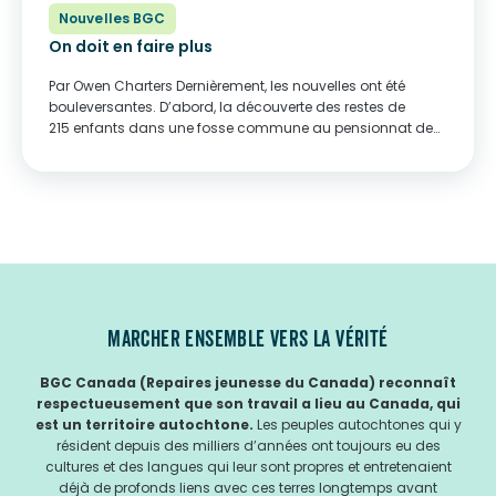
Nouvelles BGC
On doit en faire plus
Par Owen Charters Dernièrement, les nouvelles ont été
bouleversantes. D’abord, la découverte des restes de
215 enfants dans une fosse commune au pensionnat de
Kamloops, sur le territoire de la Première Nation de
Tk’emlúps te Secwépemc, a été un rappel dur...
MARCHER ENSEMBLE VERS LA VÉRITÉ
BGC Canada (Repaires jeunesse du Canada) reconnaît
respectueusement que son travail a lieu au Canada, qui
est un territoire autochtone.
Les peuples autochtones qui y
résident depuis des milliers d’années ont toujours eu des
cultures et des langues qui leur sont propres et entretenaient
déjà de profonds liens avec ces terres longtemps avant