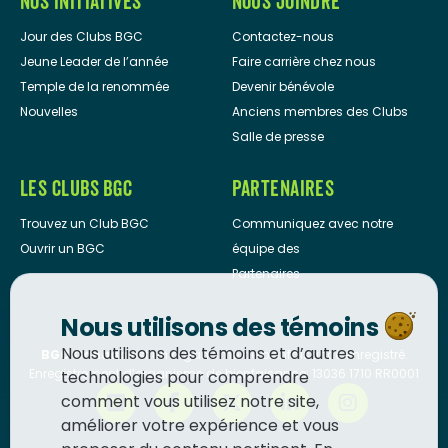
NOS INITIATIVES
NOUS JOINDRE
Jour des Clubs BGC
Contactez-nous
Jeune Leader de l’année
Faire carrière chez nous
Temple de la renommée
Devenir bénévole
Nouvelles
Anciens membres des Clubs
Salle de presse
LES CLUBS BGC
PARTENAIRES
Trouvez un Club BGC
Communiquez avec notre
Ouvrir un BGC
équipe des
Partenaires
Nous utilisons des témoins
Nous utilisons des témoins et d’autres
BGC Canada
est un organisme de bienfaisance enregistré.
Enregistrement d’organisme de bienfaisance: 13036 1710 RR0001
technologies pour comprendre
comment vous utilisez notre site,
améliorer votre expérience et vous