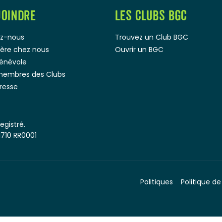
JOINDRE
LES CLUBS BGC
z-nous
Trouvez un Club BGC
rière chez nous
Ouvrir un BGC
bénévole
membres des Clubs
presse
gistré.
1710 RR0001
Politiques
Politique de