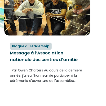
Blogue du leadership
Message à l’Association
nationale des centres d’amitié
Par Owen Charters Au cours de la dernière
année, j'ai eu l'honneur de participer à la
cérémonie d'ouverture de l'assemblée
générale annuelle de l'Association nationale
des centres d'amitié, qui s'est tenue à
Ottawa, et d'y faire un discours. Quelle...