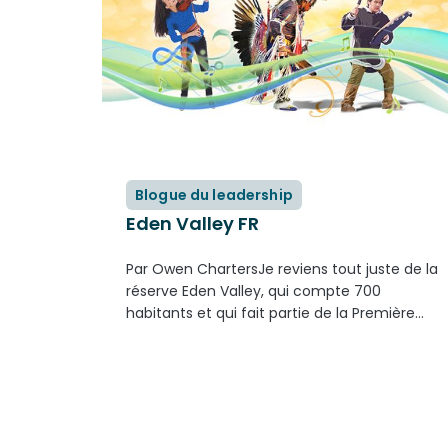
Blogue du leadership
Eden Valley FR
Par Owen ChartersJe reviens tout juste de la
réserve Eden Valley, qui compte 700
habitants et qui fait partie de la Première
nation Bearspaw, qui elle fait partie de la
nation Stoney Nakoda. J’ai assisté à la
graduation de deux...