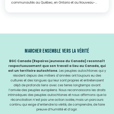
communautés au Québec, en Ontario et au Nouveau-
Brunswick, et les experts s’entendent pour dire que ce sera
un phénomène récurrent compte tenu des changements
climatiques....
MARCHER ENSEMBLE VERS LA VÉRITÉ
BGC Canada (Repaires jeunesse du Canada) reconnaît
respectueusement que son travail a lieu au Canada, qui
est un territoire autochtone.
Les peuples autochtones qui y
résident depuis des milliers d’années ont toujours eu des
cultures et des langues qui leur sont propres et entretenaient
déjà de profonds liens avec ces terres longtemps avant
l’arrivée des peuples européens. Nous reconnaissons les droits
intrinsèques des peuples autochtones et nous affirmons que la
réconciliation n’est pas une action isolée, mais un parcours
continu qui exige d’entendre la vérité, de comprendre, de faire
preuve d’humilité et d’agir.