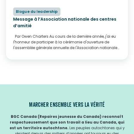
Blogue du leadership
Message à l’Association nationale des centres
d’amitié
Par Owen Charters Au cours de la dernière année, j'ai eu
l'honneur de participer à la cérémonie d'ouverture de
l'assemblée générale annuelle de l'Association nationale
des centres d'amitié, qui s'est tenue à Ottawa, et d'y faire
un discours. Quelle...
MARCHER ENSEMBLE VERS LA VÉRITÉ
BGC Canada (Repaires jeunesse du Canada) reconnaît
respectueusement que son travail a lieu au Canada, qui
est un territoire autochtone.
Les peuples autochtones qui y
résident depuis des milliers d’années ont toujours eu des