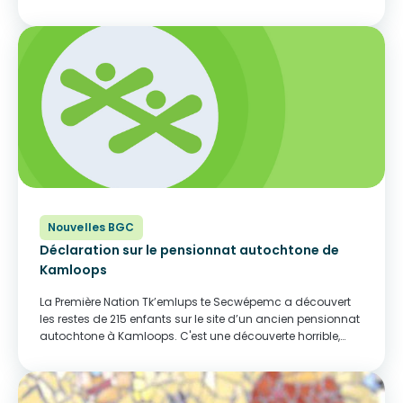
Fonds Gord Downie et Chanie Wenjack s’est associé à
BGC Canada pour fournir aux...
Nouvelles BGC
Déclaration sur le pensionnat autochtone de
Kamloops
La Première Nation Tk’emlups te Secwépemc a découvert
les restes de 215 enfants sur le site d’un ancien pensionnat
autochtone à Kamloops. C'est une découverte horrible,
déchirante, une tragédie de grande ampleur. Les
drapeaux sont en berne dans tout le...