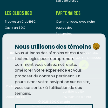
Salle de presse
LES CLUBS BGC
PARTENAIRES
Trouvez un Club BGC
Communiquez avec notre
Ouvrir un BGC
équipe des
Partenaires
Nous utilisons des témoins
Nous utilisons des témoins et d’autres
BGC Canada
est un organisme de bienfaisance enregistré.
Enregistrement d’organisme de bienfaisance: 13036 1710 RR0001
technologies pour comprendre
comment vous utilisez notre site,
améliorer votre expérience et vous
proposer du contenu pertinent. En
poursuivant votre navigation sur ce site,
Politiques
Politique de
vous consentez à l’utilisation de ces
confidentialité
témoins.
Accessibilité
Envoyer une plainte
© 2026
BGC Canada
Site réalisé par
Innermost Digital